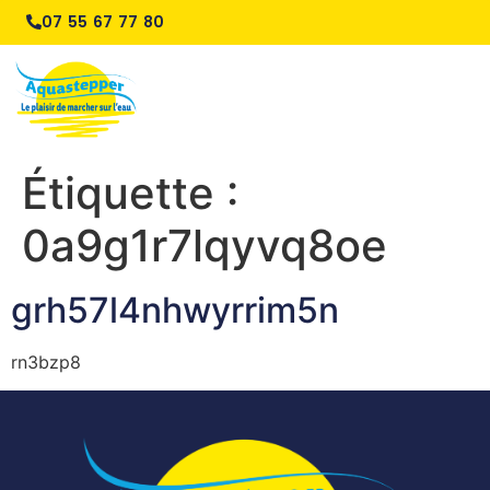
07 55 67 77 80
Étiquette :
0a9g1r7lqyvq8oe
grh57l4nhwyrrim5n
rn3bzp8