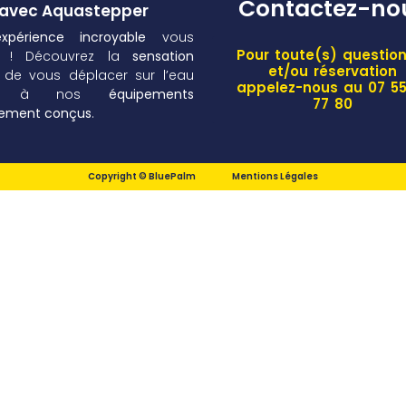
Contactez-no
avec Aquastepper
expérience incroyable
vous
Pour toute(s) question
d ! Découvrez la
sensation
et/ou réservation
de vous déplacer sur l’eau
appelez-nous au 07 55
ce à nos
équipements
77 80
lement conçus
.
Copyright © BluePalm
Mentions Légales