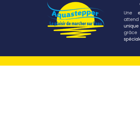
Une
atten
unique
grâ
spécia