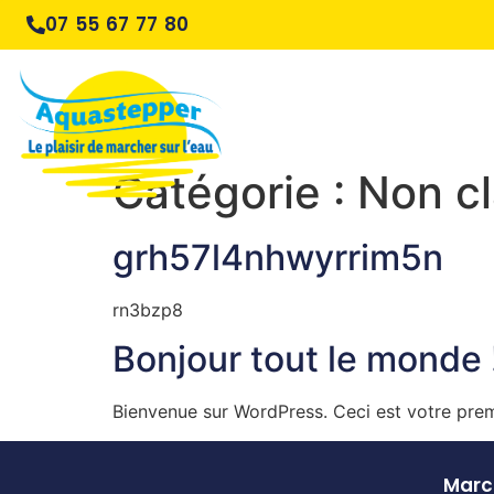
07 55 67 77 80
Catégorie :
Non c
grh57l4nhwyrrim5n
rn3bzp8
Bonjour tout le monde 
Bienvenue sur WordPress. Ceci est votre prem
March