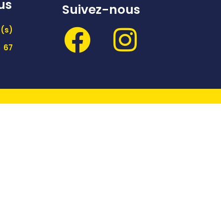
us
Suivez-nous
(s)
 67